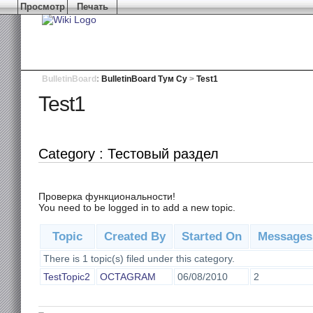
Просмотр
Печать
BulletinBoard
:
BulletinBoard Тум Су
>
Test1
Test1
Category : Тестовый раздел
Проверка функциональности!
You need to be logged in to add a new topic.
Topic
Created By
Started On
Messages
There is 1 topic(s) filed under this category.
TestTopic2
OCTAGRAM
06/08/2010
2