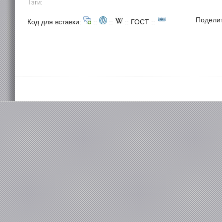
Тэги:
Подели
Код для вставки:
::
::
::
ГОСТ
::