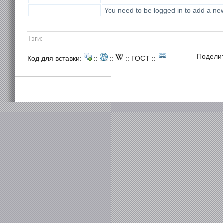
You need to be logged in to add a n
Тэги:
Подели
Код для вставки:
::
::
::
ГОСТ
::